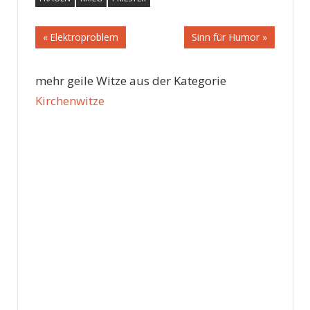
Beitragsnavigation
Vorheriger
Nächster
Elektroproblem
Sinn für Humor
Beitrag:
Beitrag:
mehr geile Witze aus der Kategorie
Kirchenwitze